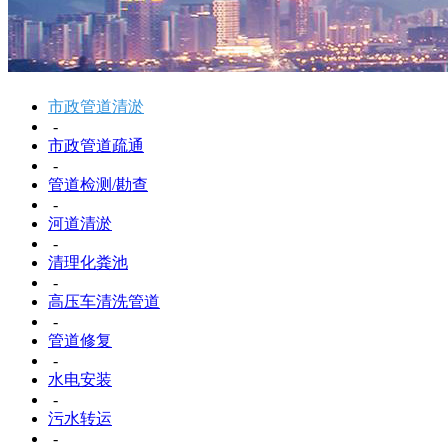
市政管道清淤
-
市政管道疏通
-
管道检测/勘查
-
河道清淤
-
清理化粪池
-
高压车清洗管道
-
管道修复
-
水电安装
-
污水转运
-