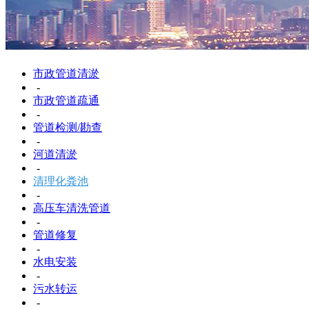
市政管道清淤
-
市政管道疏通
-
管道检测/勘查
-
河道清淤
-
清理化粪池
-
高压车清洗管道
-
管道修复
-
水电安装
-
污水转运
-