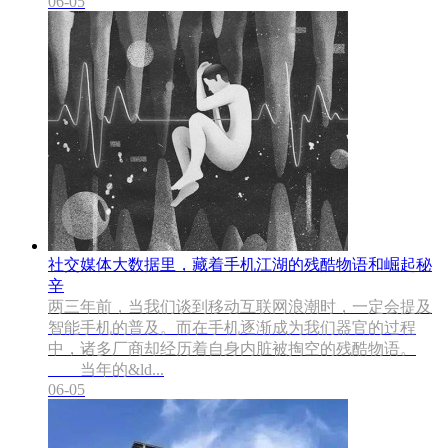
06-05
社交媒体大数据里，藏着手机江湖的残酷物语和崛起秘
辛
两三年前，当我们谈到移动互联网浪潮时，一定会提及
智能手机的普及。而在手机逐渐成为我们器官的过程
中，诸多厂商却经历着自身内脏被掏空的残酷物语。
当年的&ld...
06-05