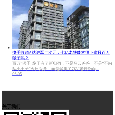
快手收购A站进军二次元，七亿老铁能容得下这只百万
猴子吗？
百万“猴子”终于有了新归宿，不是马云爸爸，不是“不站
队小王子”今日头条，而是聚集了7亿“老铁&rdq...
06-05
关于我们