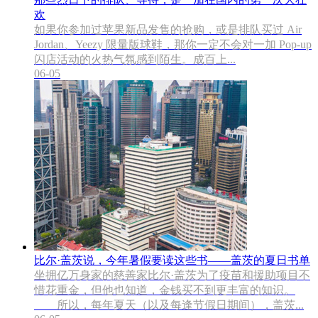
欢
如果你参加过苹果新品发售的抢购，或是排队买过 Air
Jordan、Yeezy 限量版球鞋，那你一定不会对一加 Pop-up
闪店活动的火热气氛感到陌生。成百上...
06-05
比尔·盖茨说，今年暑假要读这些书——盖茨的夏日书单
坐拥亿万身家的慈善家比尔·盖茨为了疫苗和援助项目不
惜花重金，但他也知道，金钱买不到更丰富的知识。
所以，每年夏天（以及每逢节假日期间），盖茨...