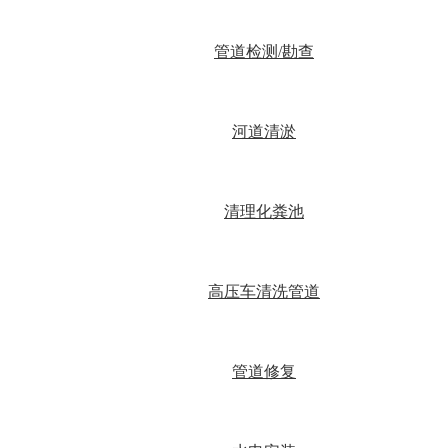
管道检测/勘查
河道清淤
清理化粪池
高压车清洗管道
管道修复