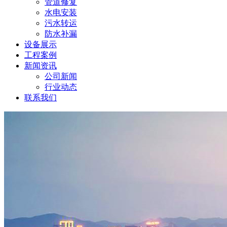
管道修复
水电安装
污水转运
防水补漏
设备展示
工程案例
新闻资讯
公司新闻
行业动态
联系我们