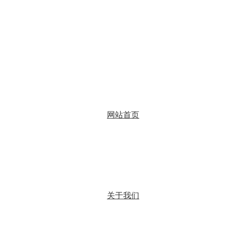
网站首页
关于我们