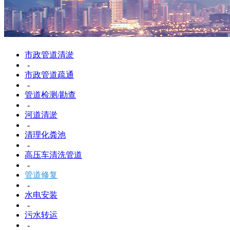
市政管道清淤
-
市政管道疏通
-
管道检测/勘查
-
河道清淤
-
清理化粪池
-
高压车清洗管道
-
管道修复
-
水电安装
-
污水转运
-