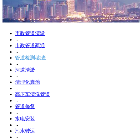
市政管道清淤
-
市政管道疏通
-
管道检测/勘查
-
河道清淤
-
清理化粪池
-
高压车清洗管道
-
管道修复
-
水电安装
-
污水转运
-